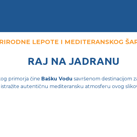
PRIRODNE LEPOTE I MEDITERANSKOG Š
RAJ NA JADRANU
skog primorja čine
Bašku Vodu
savršenom destinacijom za
 istražite autentičnu mediteransku atmosferu ovog sliko