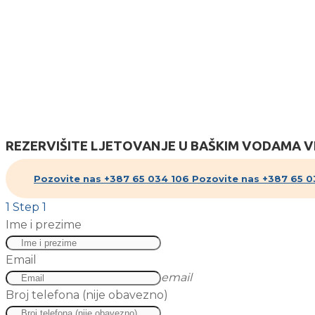
Doplata:
Polupansion 35 KM dnevno po osobi
Doplata za 1/1 sobu 70%
Boravišne takse 21KM za 7 dana
Aparthotel PALAC nalazi se u samom centru mjesta. Sve s
uključen u cijenu sobe/apartmana, dok je doplata za 
REZERVIŠITE LJETOVANJE U BAŠKIM VODAMA 
Pozovite nas +387 65 034 106
Pozovite nas +387 65 0
1
Step 1
Ime i prezime
Email
email
Broj telefona (nije obavezno)