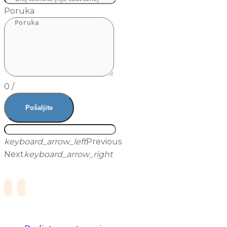
Poruka
0
/
Pošaljite
keyboard_arrow_left
Previous
Next
keyboard_arrow_right