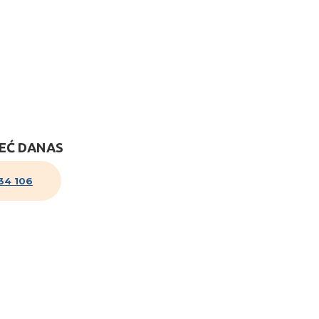
obe i apartmani su klimatizovani te imaju SAT / TV i par
polupansion 35 KM
VEĆ DANAS
34 106