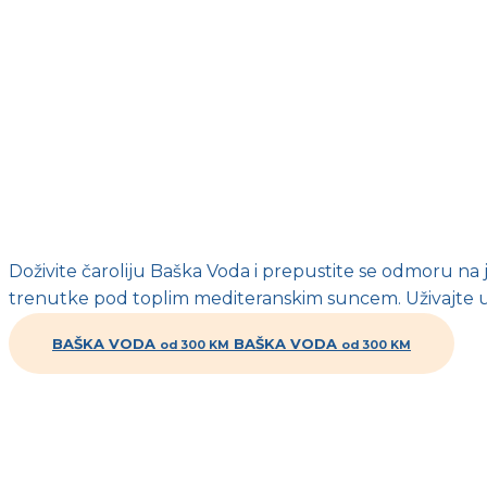
Doživite čaroliju Baška Voda i prepustite se odmoru na 
trenutke pod toplim mediteranskim suncem. Uživajte u
BAŠKA VODA
BAŠKA VODA
od 300 KM
od 300 KM